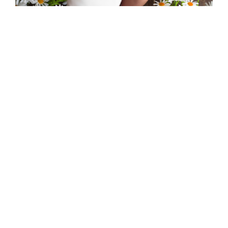
Trampki do sukienki i
garnituru
Sneakersy można nosić również do formalnych strojów! Po
prostu użyj swojej wyobraźni i zaryzykuj. W tym sezonie
pomyśl o latach dziewięćdziesiątych i znajdź idealny strój!
Możesz też postawić na trampki w połączeniu z szykownym
garniturem. Zamień wtedy koszulę na t-shirt lub bardziej
casualową koszulę w kratę lub oryginalny wzór. Stylizacja
będzie oryginalna, ale dopasowana do okazji. Na przykład