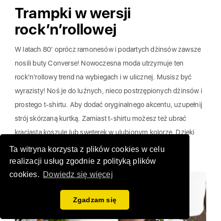
Trampki w wersji
rock’n’rollowej
W latach 80’ oprócz ramonesów i podartych dżinsów zawsze
nosili buty Converse! Nowoczesna moda utrzymuje ten
rock'n'rollowy trend na wybiegach i w ulicznej. Musisz być
wyrazisty! Noś je do luźnych, nieco postrzępionych dżinsów i
prostego t-shirtu. Aby dodać oryginalnego akcentu, uzupełnij
strój skórzaną kurtką. Zamiast t-shirtu możesz też ubrać
kraciastą koszulę lub sweterek w ulubionym kolorze. Dzięki
temu rockowa stylizacja z trampkami trochę złagodnieje i
Ta witryna korzysta z plików cookies w celu
będzie idealna na co dzień.
realizacji usług zgodnie z polityką plików
cookies.
Dowiedz się więcej
Zgadzam się